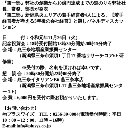
『第一部』弊社の創業から10億円達成までの道のりを弊社社
長、常務、部長が発表
『第二部』新潟県央エリアの若手経営者4人による、【若手
経営者が考える5年後の会社経営】と題しパネルディスカッ
ション
日 付：令和元年11月26日（火）
記念祝賀会：18時受付開始18時30分開始20時15分終了
会 場：燕三条地場産業振興センター
（新潟県三条市須頃1 丁目17 番地リサーチコア6F 研
修室）
※受付の際、名刺を頂ければ幸いです。
懇 親 会：20時30分開始22時00分終了
会 場：燕三条イタリアンBit 燕三条本店
（新潟県三条市須頃1-17 燕三条地場産業振興センタ
ー１F）
会 費：6,000円を受付の際お預かりいたします。
【お問い合わせ】
㈱プラスワイズ TEL：0256-39-0084(電話受付時間：平日
10：00～12：00、13時～16時）
E-mail:info@plusys.co.jp