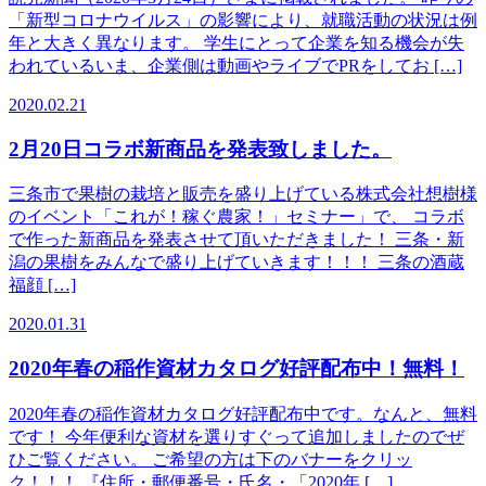
「新型コロナウイルス」の影響により、就職活動の状況は例
年と大きく異なります。 学生にとって企業を知る機会が失
われているいま、企業側は動画やライブでPRをしてお […]
2020.02.21
2月20日コラボ新商品を発表致しました。
三条市で果樹の栽培と販売を盛り上げている株式会社想樹様
のイベント「これが！稼ぐ農家！」セミナー」で、 コラボ
で作った新商品を発表させて頂いただきました！ 三条・新
潟の果樹をみんなで盛り上げていきます！！！ 三条の酒蔵
福顔 […]
2020.01.31
2020年春の稲作資材カタログ好評配布中！無料！
2020年春の稲作資材カタログ好評配布中です。なんと、無料
です！ 今年便利な資材を選りすぐって追加しましたのでぜ
ひご覧ください。 ご希望の方は下のバナーをクリッ
ク！！！ 『住所・郵便番号・氏名・「2020年 […]