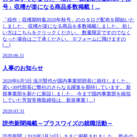
号」収穫が楽になる商品多数掲載！...
「稲作・収穫期特集2020年秋号」のカタログ配布を開始いた
しました。 収穫が楽になる商品を多数掲載しました。 欲し
い方はこちらをクリックください。 数量限定ですのでなく
なった場合はご了承ください。 ※フォームに飛びますの
[…]
2020.06.11
人事のお知らせ
2020年6月5日 浅川賢也が国内事業部部長に就任しました。
若い30代部長に弊社のさらなる躍進を期待しています。 新
規事業部を新たに新設しました。 今まで国内事業部を統括
していた芳賀常務取締役は、新規事業 […]
2020.03.31
読売新聞掲載～プラスワイズの就職活動～
読売新聞（2020年3月24日）さまに掲載されました。 昨今の