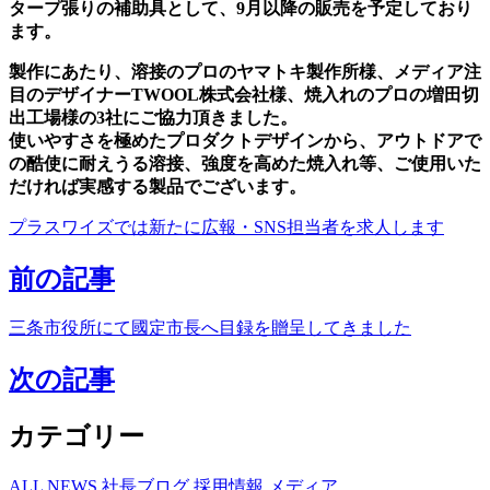
タープ張りの補助具として、9月以降の販売を予定しており
ます。
製作にあたり、溶接のプロのヤマトキ製作所様、メディア注
目のデザイナーTWOOL株式会社様、焼入れのプロの増田切
出工場様の3社にご協力頂きました。
使いやすさを極めたプロダクトデザインから、アウトドアで
の酷使に耐えうる溶接、強度を高めた焼入れ等、ご使用いた
だければ実感する製品でございます。
プラスワイズでは新たに広報・SNS担当者を求人します
前の記事
三条市役所にて國定市長へ目録を贈呈してきました
次の記事
カテゴリー
ALL
NEWS
社長ブログ
採用情報
メディア